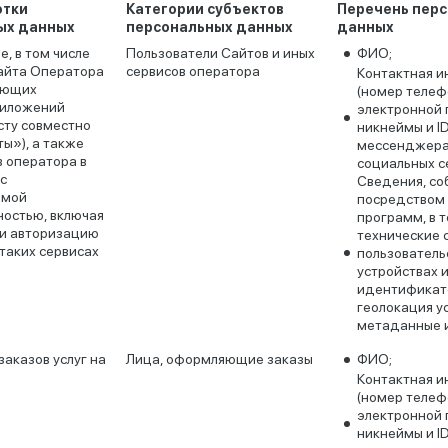
отки
Категории субъектов
Перечень пер
ых данных
персональных данных
данных
, в том числе
Пользователи Сайтов и иных
ФИО;
айта Оператора
сервисов оператора
Контактная 
ующих
(номер телеф
риложений
электронной 
сту совместно
никнеймы и ID
ы»), а также
мессенджера
в оператора в
социальных се
с
Сведения, с
емой
посредством
остью, включая
программ, в т
и авторизацию
технические 
 таких сервисах
пользователь
устройствах 
идентификато
геолокация у
метаданные и
аказов услуг на
Лица, оформляющие заказы
ФИО;
Контактная 
(номер телеф
электронной 
никнеймы и ID