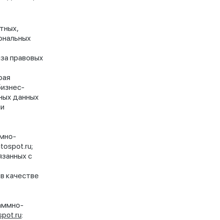
тных,
ональных
иза правовых
рая
бизнес-
ных данных
ии
мно-
ospot.ru;
язанных с
в качестве
аммно-
pot.ru
: