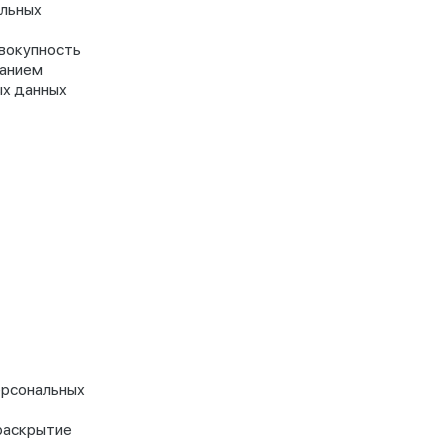
альных
овокупность
ванием
ых данных
ерсональных
 раскрытие