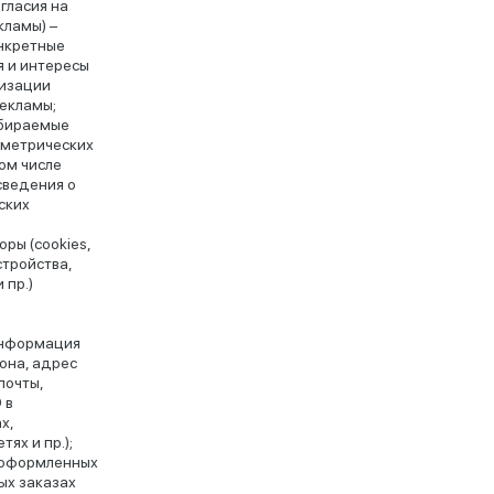
гласия на
кламы) –
нкретные
 и интересы
лизации
екламы;
обираемые
 метрических
ом числе
сведения о
ских
и
ры (cookies,
стройства,
 пр.)
информация
она, адрес
почты,
 в
х,
тях и пр.);
 оформленных
ых заказах