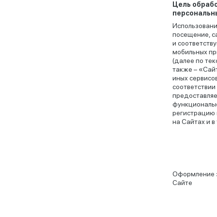
Цель обраб
персональн
Использование
посещение, с
и соответств
мобильных п
(далее по тек
также – «Сайт
иных сервисо
соответствии 
предоставля
функциональн
регистрацию 
на Сайтах и в
Оформление з
Сайте