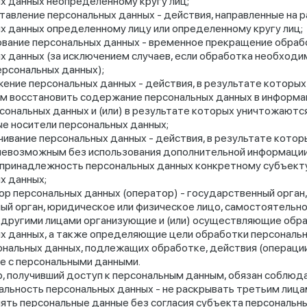
х данных неопределенному кругу лиц;
авление персональных данных - действия, направленные на 
х данных определенному лицу или определенному кругу лиц;
вание персональных данных - временное прекращение обраб
х данных (за исключением случаев, если обработка необходи
ерсональных данных);
ение персональных данных - действия, в результате которых
 восстановить содержание персональных данных в информа
сональных данных и (или) в результате которых уничтожаютс
е носители персональных данных;
ивание персональных данных - действия, в результате котор
невозможным без использования дополнительной информаци
принадлежность персональных данных конкретному субъект
х данных;
р персональных данных (оператор) - государственный орган,
ый орган, юридическое или физическое лицо, самостоятельно
 другими лицами организующие и (или) осуществляющие обр
х данных, а также определяющие цели обработки персональн
ональных данных, подлежащих обработке, действия (операции
 с персональными данными.
, получивший доступ к персональным данным, обязан соблюд
льность персональных данных - не раскрывать третьим лицам
ять персональные данные без согласия субъекта персональны