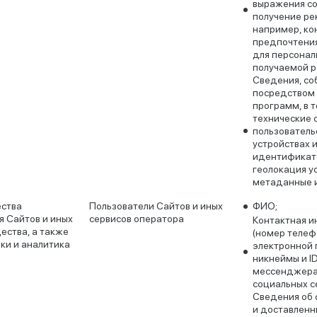
выражения со
получение ре
например, ко
предпочтения
для персона
получаемой р
Сведения, с
посредством
программ, в т
технические 
пользователь
устройствах 
идентификато
геолокация у
метаданные и
ества
Пользователи Сайтов и иных
ФИО;
я Сайтов и иных
сервисов оператора
Контактная 
ества, а также
(номер телеф
ки и аналитика
электронной 
никнеймы и ID
мессенджера
социальных се
Сведения об
и доставленн