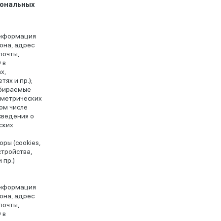
сональных
информация
она, адрес
почты,
 в
х,
тях и пр.);
обираемые
 метрических
ом числе
сведения о
ских
и
ры (cookies,
стройства,
 пр.)
информация
она, адрес
почты,
 в