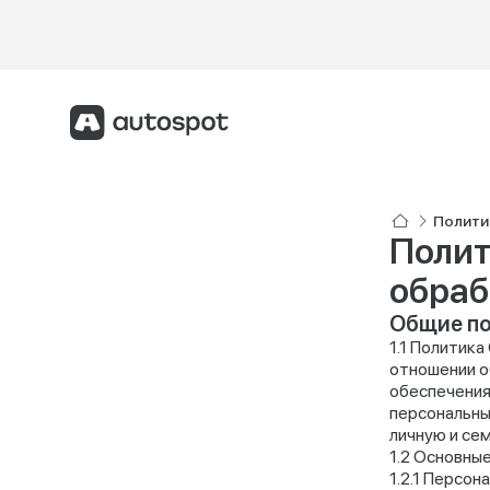
Полити
Полит
обраб
Общие п
Политика
отношении о
обеспечения
персональны
личную и се
Основные
Персона