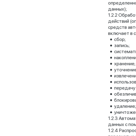
определенно
данных);
Обработ
действий (о
средств авт
включает в с
сбор;
запись;
системат
накоплени
хранение;
уточнение
извлечени
использов
передачу 
обезличив
блокирова
удаление;
уничтоже
Автомат
данных с по
Распрос