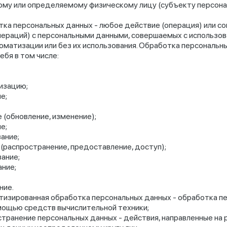
му или определяемому физическому лицу (субъекту персон
ка персональных данных - любое действие (операция) или с
пераций) с персональными данными, совершаемых с использо
оматизации или без их использования. Обработка персональн
ебя в том числе:
изацию;
е;
 (обновление, изменение);
е;
ание;
(распространение, предоставление, доступ);
ание;
ние;
ние.
изированная обработка персональных данных - обработка п
мощью средств вычислительной техники;
транение персональных данных - действия, направленные на