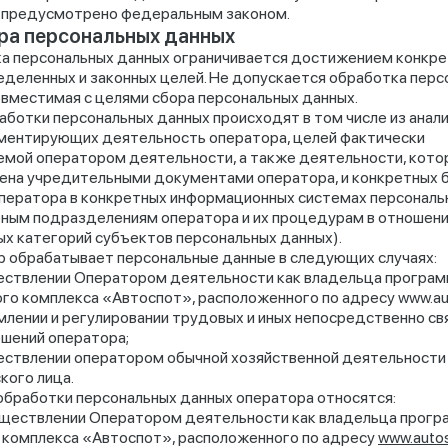
е предусмотрено федеральным законом.
ра персональных данных
а персональных данных ограничивается достижением конкре
еделенных и законных целей. Не допускается обработка перс
овместимая с целями сбора персональных данных.
аботки персональных данных происходят в том числе из анал
аментирующих деятельность оператора, целей фактически
мой оператором деятельности, а также деятельности, кото
на учредительными документами оператора, и конкретных 
ператора в конкретных информационных системах персональ
рным подразделениям оператора и их процедурам в отношен
х категорий субъектов персональных данных).
 обрабатывает персональные данные в следующих случаях:
ествлении Оператором деятельности как владельца програм
го комплекса «Автоспот», расположенного по адресу www.aut
лении и регулировании трудовых и иных непосредственно св
ошений оператора;
ествлении оператором обычной хозяйственной деятельности 
кого лица.
обработки персональных данных оператора относятся:
уществлении Оператором деятельности как владельца прогр
 комплекса «Автоспот», расположенного по адресу
www.autos