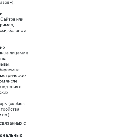
азов»),
ии
Сайтов или
пример,
ски, баланс и
,
ьно
ные лицами в
тва –
зывы;
обираемые
 метрических
ом числе
сведения о
ских
и
ры (cookies,
стройства,
 пр.)
связанных с
сональных