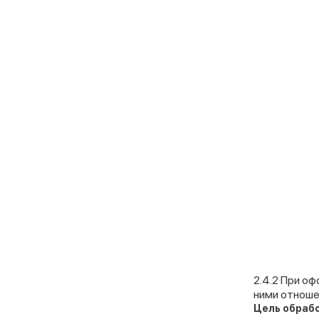
При оф
ними отноше
Цель обраб