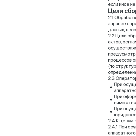
если иное н
Цели сбо
Обработк
заранее опр
данных, нес
Цели обр
актов, регл
осуществляе
предусмотре
процессов о
(по структу
определенны
Оператор
При осущ
аппаратно
При оформ
ними отн
При осущ
юридичес
К целям 
При ос
аппаратного