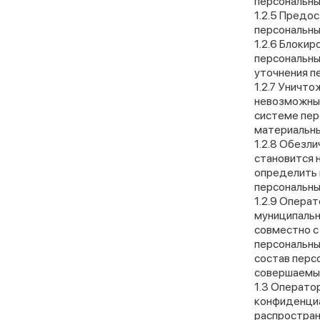
персональны
Предост
персональны
Блокиро
персональны
уточнения п
Уничтож
невозможным
системе пер
материальны
Обезлич
становится 
определить 
персональны
Операто
муниципальн
совместно с
персональны
состав перс
совершаемые
Оператор
конфиденциа
распростран