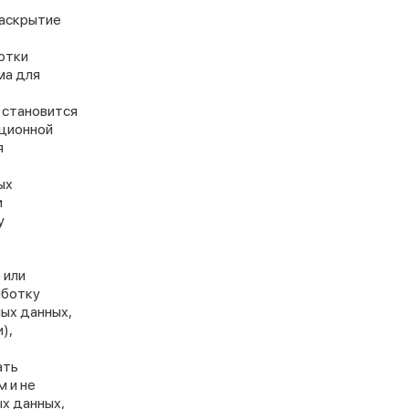
раскрытие
отки
ма для
 становится
ционной
я
ых
и
у
 или
аботку
ых данных,
),
ать
 и не
х данных,