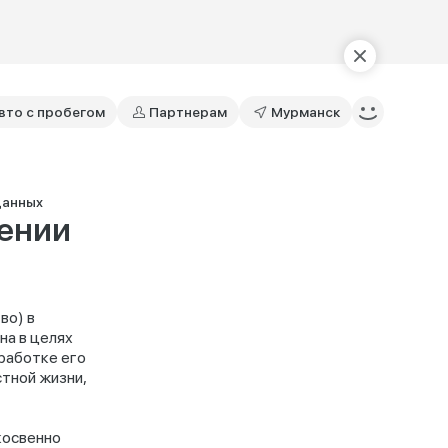
вто с пробегом
Партнерам
Мурманск
данных
шении
во) в
на в целях
работке его
стной жизни,
косвенно