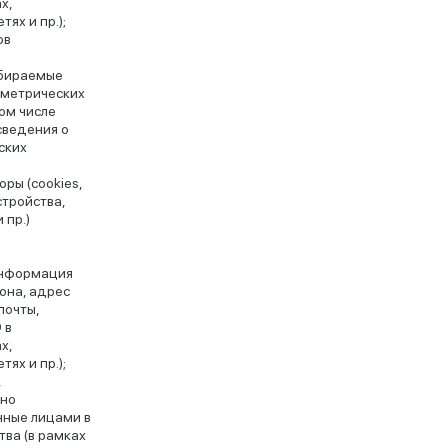
х,
тях и пр.);
ов
обираемые
 метрических
ом числе
сведения о
ских
и
ры (cookies,
стройства,
 пр.)
информация
она, адрес
почты,
 в
х,
тях и пр.);
,
ьно
ные лицами в
ва (в рамках