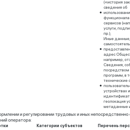
(«история зак
сведения об
использован
функционала 
сервисов (на
услуги, подпи
пр.);
Иные данные
самостоятел
предоставлен
адрес Общес
например, от
Сведения, с
посредством
программ, в т
технические 
пользователь
устройствах 
идентификато
геолокация у
метаданные и
ормлении и регулировании трудовых и иных непосредственно 
ний оператора:
отки
Категории субъектов
Перечень пер