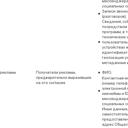
мессенджера
социальных се
Записи звонк
(разговоров);
Сведения, с
посредством
программ, в т
технические 
пользователь
устройствах 
идентификато
геолокация у
метаданные и
 рекламы
Получатели рекламы,
ФИО;
предварительно выразившие
Контактная 
на это согласие
(номер телеф
электронной 
никнеймы и ID
мессенджера
социальных се
Иные данные
самостоятел
предоставлен
адрес Общест