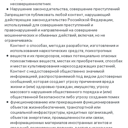
несовершеннолетних.
Нарушение законодательства, совершение преступлений
Запрещается публиковать любой контент, нарушающий
действующее законодательство Российской Федерации,
используемый для совершения преступлений и
правонарушений и направленный на совершение
мошеннических и обманных действий, включая, но не
ограничиваясь:
Контент о способах, методах разработки, изготовления и
использования наркотических средств, психотропных
веществ и их прекурсоров, новых потенциально опасных
психоактивных веществ, местах их приобретения, способах
и местах культивирования наркосодержащих растений;
Контент с недостоверной общественно значимой
информацией, распространяемой под видом достоверных
сообщений, которая создает угрозу причинения вреда
жизни и (или) здоровью граждан, имуществу, угрозу
массового нарушения общественного порядка и (или)
общественной безопасности либо угрозу создания помех
функционированию или прекращения функционирования
объектов жизнеобеспечения, транспортной или
социальной инфраструктуры, кредитных организаций,
объектов энергетики, промышленности или связи,
информационных материалов иностранных агентов и
сведений, позволяющих получить доступ к указанным