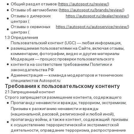
Общий раздел отзывов (
https://autospot.ru/review/
)
Отзывы об автомобилях (
https://autospot.ru/brands/review/
)
Отзывы о дилерских
https://autospot.ru/dealer/review/
)
центрах (
Отзывы о сервисных
https://autospot.ru/autoservice/review/
)
центрах (
Определения
Пользовательский контент (UGC) — любая информация,
размещаемая пользователями на Сайте, включая отзывы,
комментарии, фотографии, видео и другие материалы
Модерация — процесс проверки пользовательского
контента на соответствие требованиям Политики и
законодательства РФ
Администрация — команда модераторов и технических
специалистов Autospot.ru
Требования к пользовательскому контенту
Запрещенный контент
Строго запрещается размещение контента, содержащего:
Пропаганду ненависти и вражды, терроризм, экстремизм;
Призывы к разжиганию ненависти и вражды
(национальной, расовой, религиозной и любой иной),
пропаганду войны, а также контент, содержащий: призывы
к осуществлению террористической и экстремистской
деятельности, оправдание терроризма, распространение