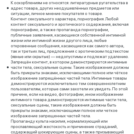
К оскорблениям не относятся: литературные ругательства в
адрес товара, других неодушевлённых предметов или
ситуации, личное мнение покупателя о товаре.
Контент сексуального характера, порнография. Любой
контент сексуального и эротического содержания, включая
порнографию, а также пропаганда порнографии,
публичные заявления, касающиеся собственной интимной
жизни или интимной жизни другого лица, любые
откровенные сообщения, касающиеся как самого автора,
так и третьих лиц, предложения с эротическим подтекстом
(явные или скрытые) — недопустимы и подлежат удалению.
Запрещён контент, в котором демонстрируются интимные
части тела, сексуальные сцены. Такие изображения должны
быть прикрыты знаками, исключающими полное или чёткое
изображение запрещённых частей тела. Интимные товары
демонстрируются исключительно тем совершеннолетним
пользователям, которые сами захотели их увидеть. По этой
причине, если на видео, фотографии, ином изображении
интимного товара демонстрируются интимные части тела,
сексуальные сцены, такие изображения должны быть
прикрыты знаками, исключающими полное или четкое
изображение запрещенных частей тела.
Пропаганду культа насилия, нормализующий или
прославляющий жестокость и причинение страданий,
содержащий шокирующие сцены, а также призывающий