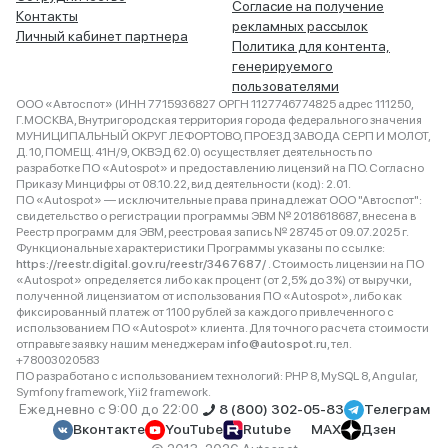
Согласие на получение
Контакты
рекламных рассылок
Личный кабинет партнера
Политика для контента,
генерируемого
пользователями
ООО «Автоспот» (ИНН 7715936827 ОРГН 1127746774825 адрес 111250,
Г.МОСКВА, Внутригородская территория города федерального значения
МУНИЦИПАЛЬНЫЙ ОКРУГ ЛЕФОРТОВО, ПРОЕЗД ЗАВОДА СЕРП И МОЛОТ,
Д. 10, ПОМЕЩ. 41Н/9, ОКВЭД 62.0) осуществляет деятельность по
разработке ПО «Autospot» и предоставлению лицензий на ПО. Согласно
Приказу Минцифры от 08.10.22, вид деятельности (код): 2.01.
ПО «Autospot» — исключительные права принадлежат ООО "Автоспот":
свидетельство о регистрации программы ЭВМ № 2018618687, внесена в
Реестр программ для ЭВМ, реестровая запись № 28745 от 09.07.2025 г.
Функциональные характеристики Программы указаны по ссылке:
https://reestr.digital.gov.ru/reestr/3467687/
. Стоимость лицензии на ПО
«Autospot» определяется либо как процент (от 2,5% до 3%) от выручки,
полученной лицензиатом от использования ПО «Autospot», либо как
фиксированный платеж от 1100 рублей за каждого привлеченного с
использованием ПО «Autospot» клиента. Для точного расчета стоимости
отправьте заявку нашим менеджерам
info@autospot.ru
, тел.
+78003020583
ПО разработано с использованием технологий: PHP 8, MySQL 8, Angular,
Symfony framework, Yii2 framework.
Ежедневно с 9:00 до 22:00
8 (800) 302-05-83
Телеграм
Вконтакте
YouTube
Rutube
MAX
Дзен