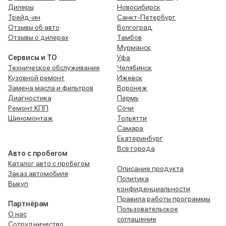
Дилеры
Новосибирск
Трейд-ин
Санкт-Петербург
Отзывы об авто
Волгоград
Отзывы о дилерах
Тамбов
Мурманск
Сервисы и ТО
Уфа
Техническое обслуживание
Челябинск
Кузовной ремонт
Ижевск
Замена масла и фильтров
Воронеж
Диагностика
Пермь
Ремонт КПП
Сочи
Шиномонтаж
Тольятти
Самара
Екатеринбург
Все города
Авто с пробегом
Каталог авто с пробегом
Описание продукта
Заказ автомобиля
Политика
Выкуп
конфиденциальности
Правила работы программы
Партнёрам
Пользовательское
О нас
соглашение
Сотрудничество