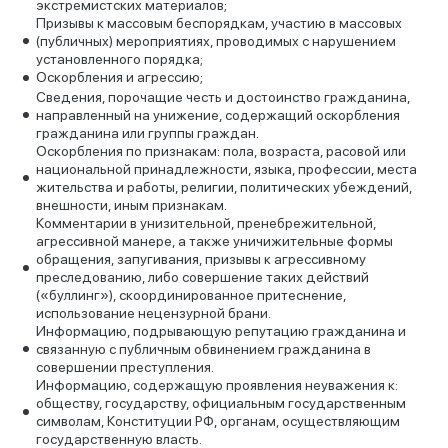
экстремистских материалов;
Призывы к массовым беспорядкам, участию в массовых
(публичных) мероприятиях, проводимых с нарушением
установленного порядка;
Оскорбления и агрессию;
Сведения, порочащие честь и достоинство гражданина,
направленный на унижение, содержащий оскорбления
гражданина или группы граждан.
Оскорбления по признакам: пола, возраста, расовой или
национальной принадлежности, языка, профессии, места
жительства и работы, религии, политических убеждений,
внешности, иным признакам.
Комментарии в унизительной, пренебрежительной,
агрессивной манере, а также уничижительные формы
обращения, запугивания, призывы к агрессивному
преследованию, либо совершение таких действий
(«буллинг»), скоординированное притеснение,
использование нецензурной брани.
Информацию, подрывающую репутацию гражданина и
связанную с публичным обвинением гражданина в
совершении преступления.
Информацию, содержащую проявления неуважения к:
обществу, государству, официальным государственным
символам, Конституции РФ, органам, осуществляющим
государственную власть.