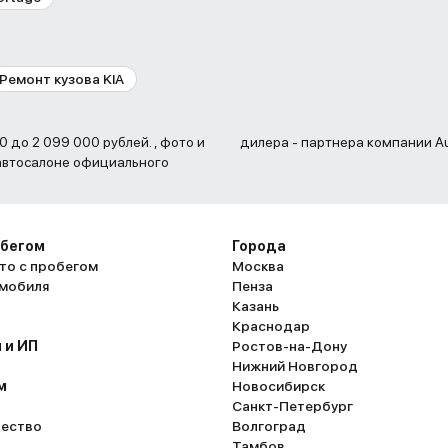
Ремонт кузова KIA
дилера - партнера компании Au
 автосалоне официального
обегом
Города
то с пробегом
Москва
омобиля
Пенза
Казань
Краснодар
 и ИП
Ростов-на-Дону
Нижний Новгород
м
Новосибирск
Санкт-Петербург
ество
Волгоград
Тамбов