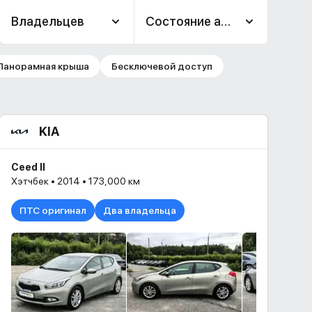
Владельцев
Состояние авто
Панорамная крыша
Бесключевой доступ
KIA
Ceed II
Хэтчбек • 2014 • 173,000 км
ПТС оригинал
Два владельца