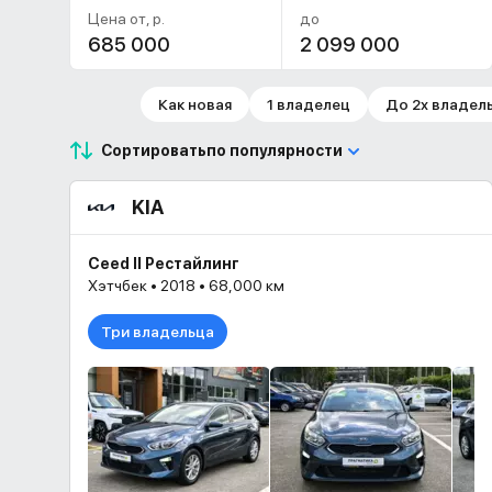
Цена от, р.
до
Как новая
1 владелец
До 2х владел
Сортировать
по популярности
KIA
Ceed II Рестайлинг
Хэтчбек • 2018 • 68,000 км
Три владельца