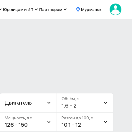
Юр.лицам и ИП
Партнерам
Мурманск
Объём, л
Двигатель
1.6 - 2
Мощность, л.с.
Разгон до 100, c
126 - 150
10.1 - 12