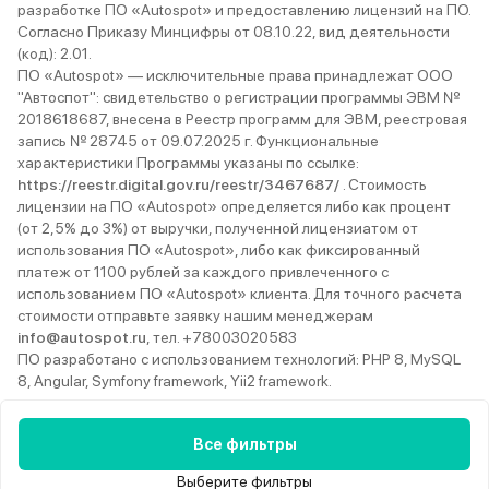
разработке ПО «Autospot» и предоставлению лицензий на ПО.
Согласно Приказу Минцифры от 08.10.22, вид деятельности
(код): 2.01.
ПО «Autospot» — исключительные права принадлежат ООО
"Автоспот": свидетельство о регистрации программы ЭВМ №
2018618687, внесена в Реестр программ для ЭВМ, реестровая
запись № 28745 от 09.07.2025 г. Функциональные
характеристики Программы указаны по ссылке:
https://reestr.digital.gov.ru/reestr/3467687/
. Стоимость
лицензии на ПО «Autospot» определяется либо как процент
(от 2,5% до 3%) от выручки, полученной лицензиатом от
использования ПО «Autospot», либо как фиксированный
платеж от 1100 рублей за каждого привлеченного с
использованием ПО «Autospot» клиента. Для точного расчета
стоимости отправьте заявку нашим менеджерам
info@autospot.ru
, тел. +78003020583
ПО разработано с использованием технологий: PHP 8, MySQL
8, Angular, Symfony framework, Yii2 framework.
Ежедневно с 9:00 до 22:00
8 (800) 302-05-83
Телеграм
Все фильтры
Вконтакте
YouTube
Rutube
MAX
Дзен
Выберите фильтры
© 2013–2026 Autospot