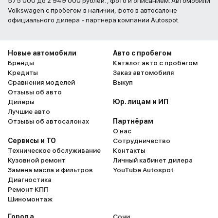
575 000 до 2 949 000 рублей. , фото и описанием. Автомобили
Volkswagen с пробегом в наличии, фото в автосалоне
официального дилера - партнера компании Autospot.
Новые автомобили
Авто с пробегом
Бренды
Каталог авто с пробегом
Кредиты
Заказ автомобиля
Сравнения моделей
Выкуп
Отзывы об авто
Дилеры
Юр. лицам и ИП
Лучшие авто
Отзывы об автосалонах
Партнёрам
О нас
Сервисы и ТО
Сотрудничество
Техническое обслуживание
Контакты
Кузовной ремонт
Личный кабинет дилера
Замена масла и фильтров
YouTube Autospot
Диагностика
Ремонт КПП
Шиномонтаж
Города
Сочи