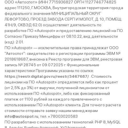
ООО «Автоспот» (ИНН 7715936827 ОРГН 1127746774825
адрес 111250, Г.МОСКВА, Внутригородская территория города
федерального значения МУНИЦИПАЛЬНЫЙ ОКРУГ
ЛЕФОРТОВО, ПРОЕЗД ЗАВОДА СЕРП И МОЛОТ, Д. 10, ПОМЕЩ.
41Н/9, ОКВЭД 62.0) осуществляет деятельность по
разработке ПО «Autospot» и предоставлению лицензий на ПО.
Согласно Приказу Минцифры от 08.10.22, вид деятельности
(код): 2.01.
ПО «Autospot» — исключительные права принадлежат ООО
"Автоспот": свидетельство о регистрации программы ЭВМ №
2018618687, внесена в Реестр программ для ЭВМ, реестровая
запись № 28745 от 09.07.2025 г. Функциональные
характеристики Программы указаны по ссылке:
https://reestr.digital.gov.ru/reestr/3467687/
. Стоимость
лицензии на ПО «Autospot» определяется либо как процент
(от 2,5% до 3%) от выручки, полученной лицензиатом от
использования ПО «Autospot», либо как фиксированный
платеж от 1100 рублей за каждого привлеченного с
использованием ПО «Autospot» клиента. Для точного расчета
стоимости отправьте заявку нашим менеджерам
info@autospot.ru
, тел. +78003020583
ПО разработано с использованием технологий: PHP 8, MySQL
8, Angular, Symfony framework, Yii2 framework.